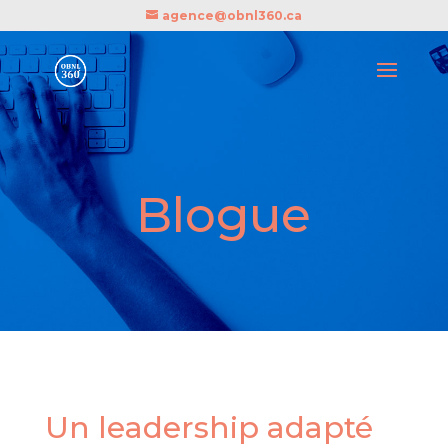
agence@obnl360.ca
Blogue
Un leadership adapté