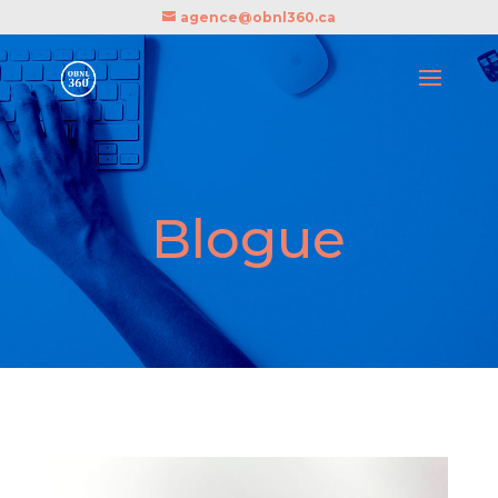
agence@obnl360.ca
Blogue