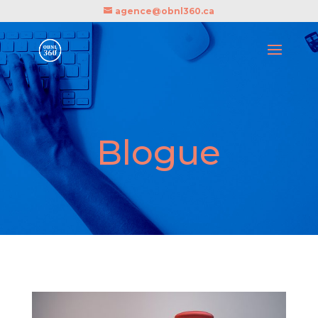
agence@obnl360.ca
Blogue